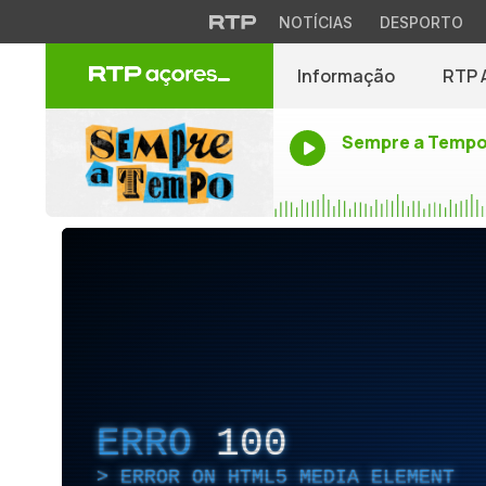
NOTÍCIAS
DESPORTO
Informação
RTP 
Sempre a Temp
ERRO
100
ERROR ON HTML5 MEDIA ELEMENT