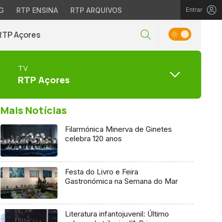
G
RTP ENSINA
RTP ARQUIVOS
Entrar
RTP Açores
TV
RTP Açores
Mais Notícias
Filarmónica Minerva de Ginetes
celebra 120 anos
Festa do Livro e Feira
Gastronómica na Semana do Mar
Literatura infantojuvenil: Último