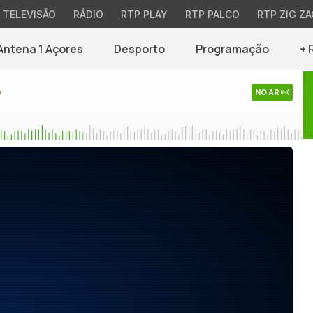
TELEVISÃO
RÁDIO
RTP PLAY
RTP PALCO
RTP ZIG ZA
Antena 1 Açores
Desporto
Programação
+ 
o
NO AR