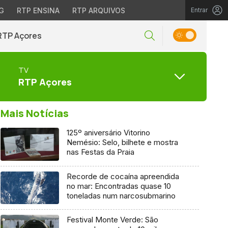
G
RTP ENSINA
RTP ARQUIVOS
Entrar
RTP Açores
TV
RTP Açores
Mais Notícias
125º aniversário Vitorino
Nemésio: Selo, bilhete e mostra
nas Festas da Praia
Recorde de cocaína apreendida
no mar: Encontradas quase 10
toneladas num narcosubmarino
Festival Monte Verde: São