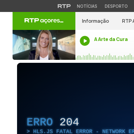
NOTÍCIAS
DESPORTO
Informação
RTP 
A Arte da Cura
ERRO
204
HLS.JS FATAL ERROR - NETWORK E