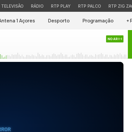
TELEVISÃO
RÁDIO
RTP PLAY
RTP PALCO
RTP ZIG ZA
Antena 1 Açores
Desporto
Programação
+ 
NO AR
RROR