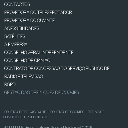
CONTACTOS
PROVEDORA DO TELESPECTADOR
PROVEDORA DO OUVINTE
ACESSIBILIDADES
SATÉLITES
A EMPRESA
CONSELHO GERAL INDEPENDENTE
CONSELHO DE OPINIÃO
CONTRATO DE CONCESSÃO DO SERVIÇO PÚBLICO DE
RÁDIO E TELEVISÃO
RGPD
GESTÃO DAS DEFINIÇÕES DE COOKIES
POLÍTICA DE PRIVACIDADE
|
POLÍTICA DE COOKIES
|
TERMOS E
CONDIÇÕES
|
PUBLICIDADE
© RTP, Rádio e Televisão de Portugal 2026