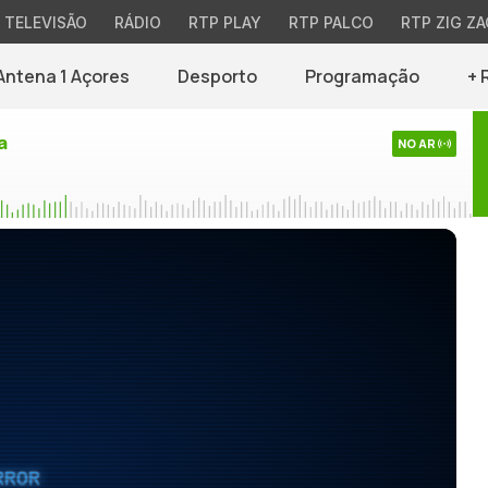
TELEVISÃO
RÁDIO
RTP PLAY
RTP PALCO
RTP ZIG ZA
Antena 1 Açores
Desporto
Programação
+ 
a
NO AR
RROR