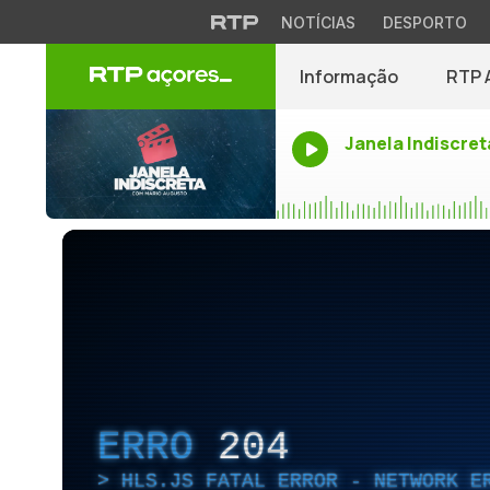
NOTÍCIAS
DESPORTO
Informação
RTP 
Janela Indiscret
ERRO
204
HLS.JS FATAL ERROR - NETWORK E