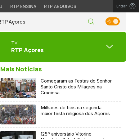
G
RTP ENSINA
RTP ARQUIVOS
Entrar
RTP Açores
TV
RTP Açores
Mais Notícias
Começaram as Festas do Senhor
Santo Cristo dos Milagres na
Graciosa
Milhares de fiéis na segunda
maior festa religiosa dos Açores
125º aniversário Vitorino