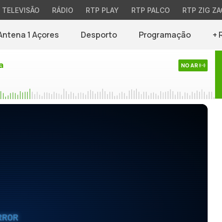
TELEVISÃO
RÁDIO
RTP PLAY
RTP PALCO
RTP ZIG ZA
Antena 1 Açores
Desporto
Programação
+ 
a
NO AR
RROR