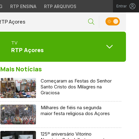
G
RTP ENSINA
RTP ARQUIVOS
Entrar
RTP Açores
TV
RTP Açores
Mais Notícias
Começaram as Festas do Senhor
Santo Cristo dos Milagres na
Graciosa
Milhares de fiéis na segunda
maior festa religiosa dos Açores
125º aniversário Vitorino