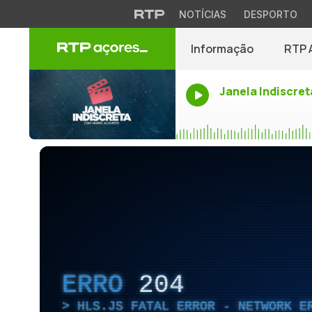
NOTÍCIAS
DESPORTO
Informação
RTP 
Janela Indiscret
ERRO
204
HLS.JS FATAL ERROR - NETWORK E