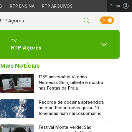
G
RTP ENSINA
RTP ARQUIVOS
Entrar
RTP Açores
TV
RTP Açores
Mais Notícias
125º aniversário Vitorino
Nemésio: Selo, bilhete e mostra
nas Festas da Praia
Recorde de cocaína apreendida
no mar: Encontradas quase 10
toneladas num narcosubmarino
Festival Monte Verde: São