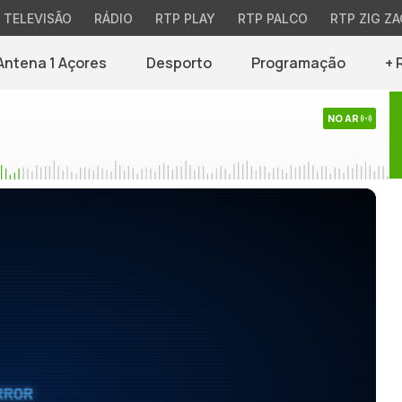
TELEVISÃO
RÁDIO
RTP PLAY
RTP PALCO
RTP ZIG ZA
Antena 1 Açores
Desporto
Programação
+ 
NO AR
RROR