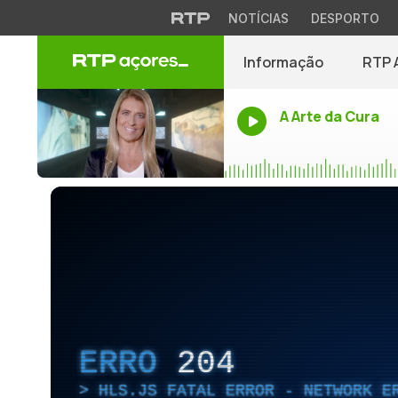
NOTÍCIAS
DESPORTO
Informação
RTP 
A Arte da Cura
ERRO
204
HLS.JS FATAL ERROR - NETWORK E