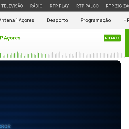
TELEVISÃO
RÁDIO
RTP PLAY
RTP PALCO
RTP ZIG ZA
Antena 1 Açores
Desporto
Programação
+ 
TP Açores
NO AR
RROR