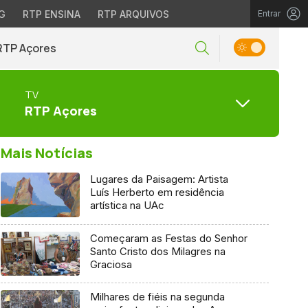
G
RTP ENSINA
RTP ARQUIVOS
Entrar
RTP Açores
TV
RTP Açores
Mais Notícias
Lugares da Paisagem: Artista
Luís Herberto em residência
artística na UAc
Começaram as Festas do Senhor
Santo Cristo dos Milagres na
Graciosa
Milhares de fiéis na segunda