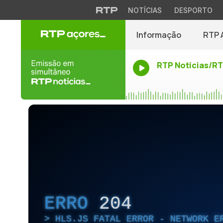
NOTÍCIAS
DESPORTO
Informação
RTP 
RTP Noticias/R
ERRO
204
HLS.JS FATAL ERROR - NETWORK E