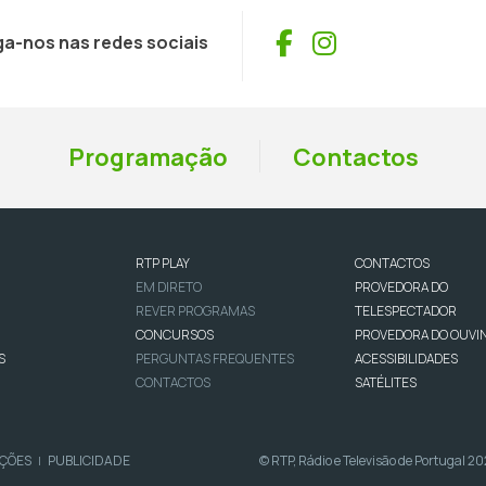
Facebook
Instagram
ga-nos nas redes sociais
Programação
Contactos
RTP PLAY
CONTACTOS
EM DIRETO
PROVEDORA DO
REVER PROGRAMAS
TELESPECTADOR
CONCURSOS
PROVEDORA DO OUVI
S
PERGUNTAS FREQUENTES
ACESSIBILIDADES
CONTACTOS
SATÉLITES
IÇÕES
PUBLICIDADE
© RTP, Rádio e Televisão de Portugal 2
|