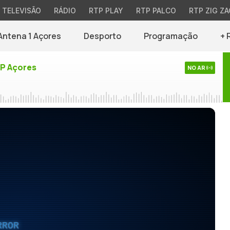
TELEVISÃO
RÁDIO
RTP PLAY
RTP PALCO
RTP ZIG ZA
Antena 1 Açores
Desporto
Programação
+ 
TP Açores
NO AR
RROR