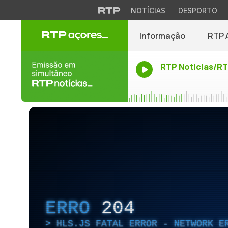
NOTÍCIAS
DESPORTO
Informação
RTP 
RTP Noticias/R
ERRO
204
HLS.JS FATAL ERROR - NETWORK E