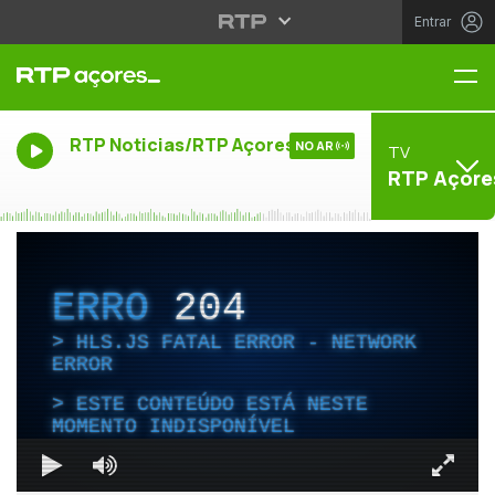
Entrar
Me
RTP Noticias/RTP Açores
NO AR
TV
RTP Açore
ERRO
204
HLS.JS FATAL ERROR - NETWORK
ERROR
ESTE CONTEÚDO ESTÁ NESTE
MOMENTO INDISPONÍVEL