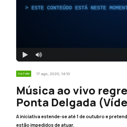
ESTE CONTEÚDO ESTÁ NESTE MOMEN
17 ago, 2020, 14:10
CULTURA
Música ao vivo regre
Ponta Delgada (Víd
A iniciativa estende-se até 1 de outubro e preten
estão impedidos de atuar.