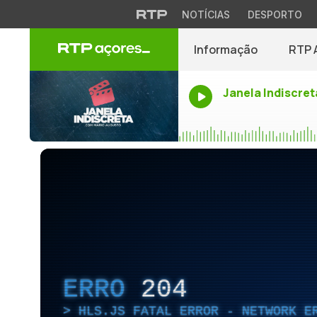
NOTÍCIAS
DESPORTO
Informação
RTP 
Janela Indiscret
ERRO
204
HLS.JS FATAL ERROR - NETWORK E