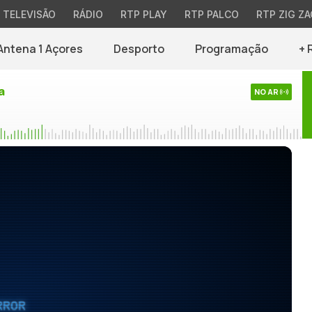
TELEVISÃO
RÁDIO
RTP PLAY
RTP PALCO
RTP ZIG ZA
Antena 1 Açores
Desporto
Programação
+ 
a
NO AR
RROR