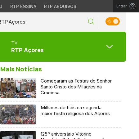
G
RTP ENSINA
RTP ARQUIVOS
Entrar
RTP Açores
TV
RTP Açores
Mais Notícias
Começaram as Festas do Senhor
Santo Cristo dos Milagres na
Graciosa
Milhares de fiéis na segunda
maior festa religiosa dos Açores
125º aniversário Vitorino