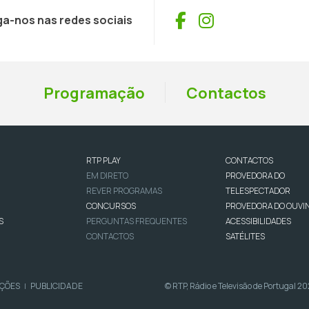
Facebook
Instagram
ga-nos nas redes sociais
Programação
Contactos
RTP PLAY
CONTACTOS
EM DIRETO
PROVEDORA DO
REVER PROGRAMAS
TELESPECTADOR
CONCURSOS
PROVEDORA DO OUVI
S
PERGUNTAS FREQUENTES
ACESSIBILIDADES
CONTACTOS
SATÉLITES
IÇÕES
PUBLICIDADE
© RTP, Rádio e Televisão de Portugal 2
|