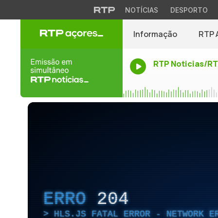
NOTÍCIAS
DESPORTO
Informação
RTP 
RTP Noticias/R
ERRO
204
HLS.JS FATAL ERROR - NETWORK E