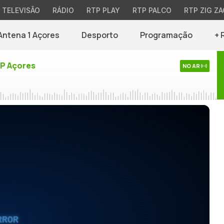
TELEVISÃO
RÁDIO
RTP PLAY
RTP PALCO
RTP ZIG ZA
Antena 1 Açores
Desporto
Programação
+ 
TP Açores
NO AR
RROR