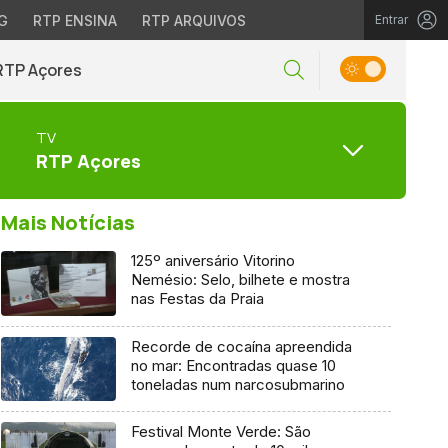
G
RTP ENSINA
RTP ARQUIVOS
Entrar
RTP Açores
TV
RTP Açores
Mais Notícias
125º aniversário Vitorino
Nemésio: Selo, bilhete e mostra
nas Festas da Praia
Recorde de cocaína apreendida
no mar: Encontradas quase 10
toneladas num narcosubmarino
Festival Monte Verde: São