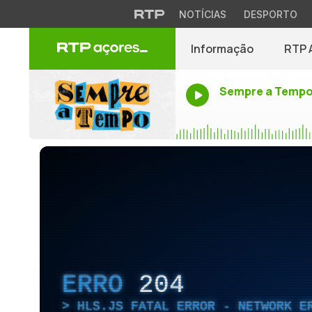
NOTÍCIAS
DESPORTO
Informação
RTP 
Sempre a Temp
ERRO
204
HLS.JS FATAL ERROR - NETWORK E