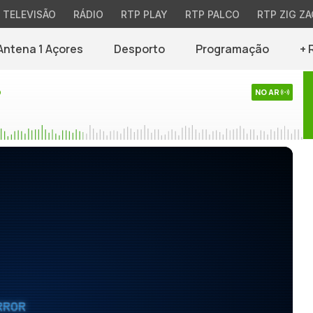
TELEVISÃO
RÁDIO
RTP PLAY
RTP PALCO
RTP ZIG ZA
Antena 1 Açores
Desporto
Programação
+ 
o
NO AR
RROR