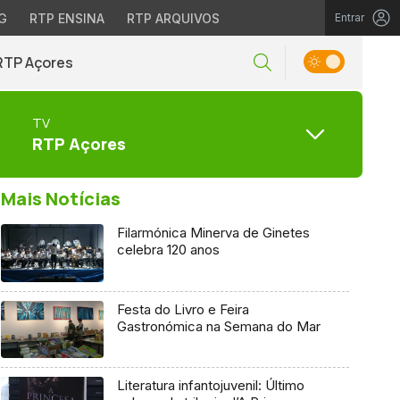
G
RTP ENSINA
RTP ARQUIVOS
Entrar
RTP Açores
TV
RTP Açores
Mais Notícias
Filarmónica Minerva de Ginetes
celebra 120 anos
Festa do Livro e Feira
Gastronómica na Semana do Mar
Literatura infantojuvenil: Último