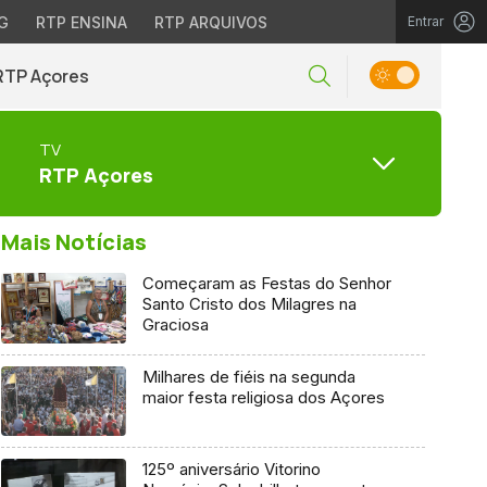
G
RTP ENSINA
RTP ARQUIVOS
Entrar
RTP Açores
TV
RTP Açores
Mais Notícias
Começaram as Festas do Senhor
Santo Cristo dos Milagres na
Graciosa
Milhares de fiéis na segunda
maior festa religiosa dos Açores
125º aniversário Vitorino