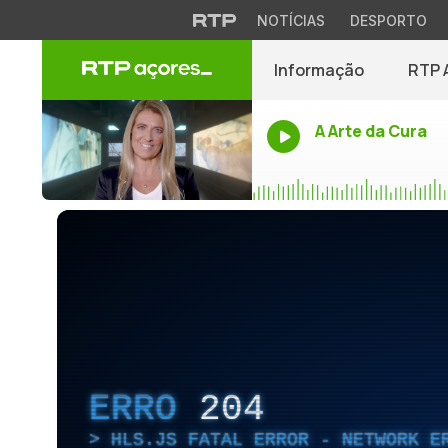
NOTÍCIAS
DESPORTO
Informação
RTP 
A Arte da Cura
ERRO
204
HLS.JS FATAL ERROR - NETWORK E