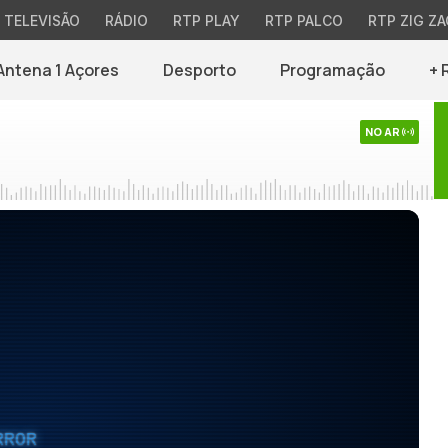
TELEVISÃO
RÁDIO
RTP PLAY
RTP PALCO
RTP ZIG ZA
Antena 1 Açores
Desporto
Programação
+ 
NO AR
RROR