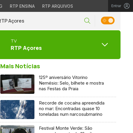
G
RTP ENSINA
RTP ARQUIVOS
Entrar
RTP Açores
TV
RTP Açores
Mais Notícias
125º aniversário Vitorino
Nemésio: Selo, bilhete e mostra
nas Festas da Praia
Recorde de cocaína apreendida
no mar: Encontradas quase 10
toneladas num narcosubmarino
Festival Monte Verde: São