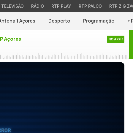
TELEVISÃO
RÁDIO
RTP PLAY
RTP PALCO
RTP ZIG ZA
Antena 1 Açores
Desporto
Programação
+ 
TP Açores
NO AR
RROR