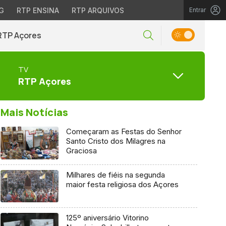
G
RTP ENSINA
RTP ARQUIVOS
Entrar
RTP Açores
TV
RTP Açores
Mais Notícias
Começaram as Festas do Senhor
Santo Cristo dos Milagres na
Graciosa
Milhares de fiéis na segunda
maior festa religiosa dos Açores
125º aniversário Vitorino