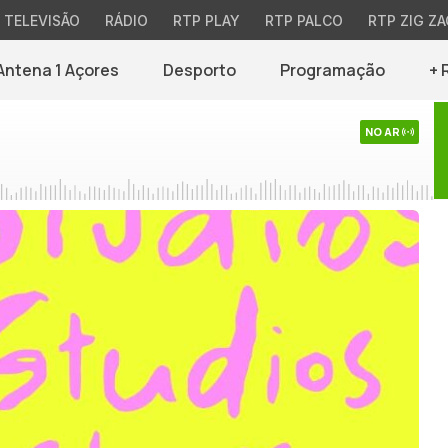
TELEVISÃO
RÁDIO
RTP PLAY
RTP PALCO
RTP ZIG ZA
Antena 1 Açores
Desporto
Programação
+ 
NO AR