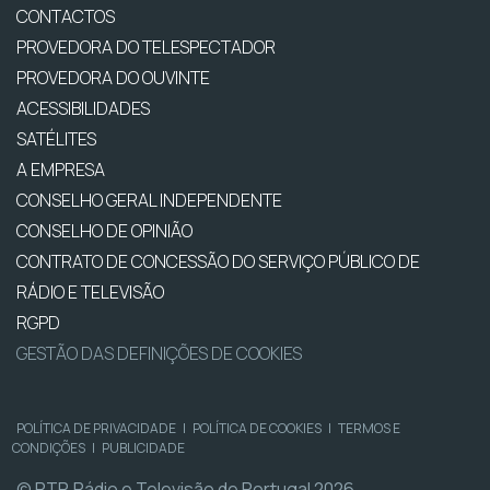
CONTACTOS
PROVEDORA DO TELESPECTADOR
PROVEDORA DO OUVINTE
ACESSIBILIDADES
SATÉLITES
A EMPRESA
CONSELHO GERAL INDEPENDENTE
CONSELHO DE OPINIÃO
CONTRATO DE CONCESSÃO DO SERVIÇO PÚBLICO DE
RÁDIO E TELEVISÃO
RGPD
GESTÃO DAS DEFINIÇÕES DE COOKIES
POLÍTICA DE PRIVACIDADE
|
POLÍTICA DE COOKIES
|
TERMOS E
CONDIÇÕES
|
PUBLICIDADE
© RTP, Rádio e Televisão de Portugal 2026