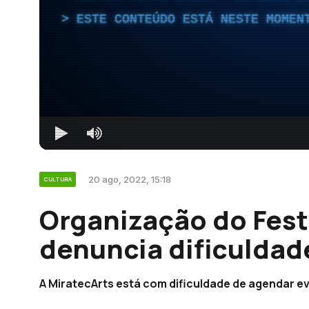
ESTE CONTEÚDO ESTÁ NESTE MOMEN
20 ago, 2022, 15:18
CULTURA
Organização do Fest
denuncia dificuldad
A MiratecArts está com dificuldade de agendar ev