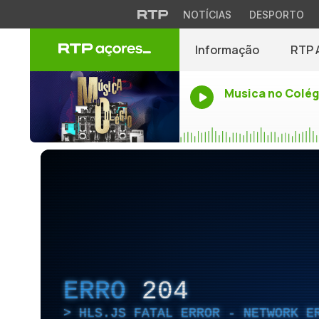
NOTÍCIAS
DESPORTO
Informação
RTP 
Musica no Colég
ERRO
204
HLS.JS FATAL ERROR - NETWORK E