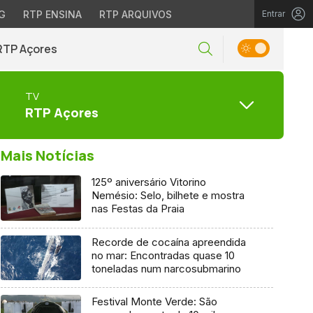
G
RTP ENSINA
RTP ARQUIVOS
Entrar
RTP Açores
TV
RTP Açores
Mais Notícias
125º aniversário Vitorino
Nemésio: Selo, bilhete e mostra
nas Festas da Praia
Recorde de cocaína apreendida
no mar: Encontradas quase 10
toneladas num narcosubmarino
Festival Monte Verde: São