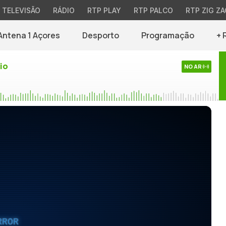
TELEVISÃO
RÁDIO
RTP PLAY
RTP PALCO
RTP ZIG ZA
Antena 1 Açores
Desporto
Programação
+ 
io
NO AR
RROR