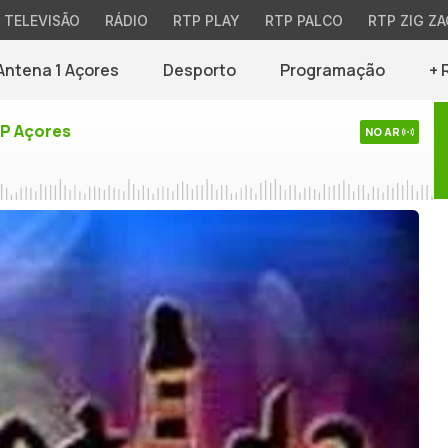
TELEVISÃO
RÁDIO
RTP PLAY
RTP PALCO
RTP ZIG ZA
Antena 1 Açores
Desporto
Programação
+ 
TP Açores
NO AR