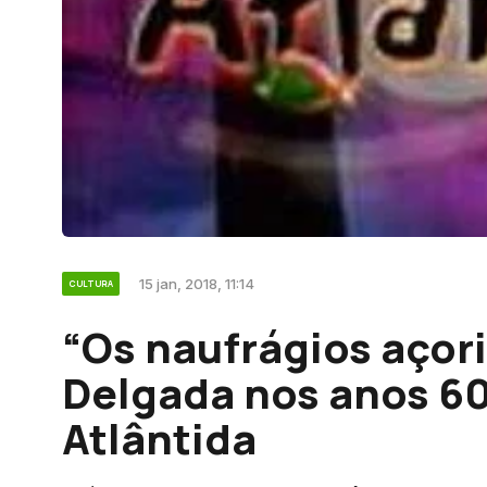
15 jan, 2018, 11:14
CULTURA
“Os naufrágios açor
Delgada nos anos 6
Atlântida