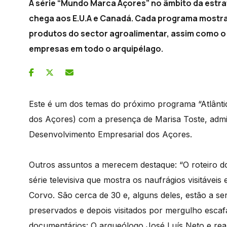
A série “Mundo Marca Açores” no âmbito da estr
chega aos E.U.A e Canadá. Cada programa mostr
produtos do sector agroalimentar, assim como o 
empresas em todo o arquipélago.
Este é um dos temas do próximo programa “Atlântid
dos Açores) com a presença de Marisa Toste, adm
Desenvolvimento Empresarial dos Açores.
Outros assuntos a merecem destaque: “O roteiro do
série televisiva que mostra os naufrágios visitávei
Corvo. São cerca de 30 e, alguns deles, estão a s
preservados e depois visitados por mergulho esca
documentários: O arqueólogo José Luís Neto e real