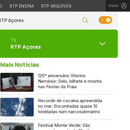
G
RTP ENSINA
RTP ARQUIVOS
Entrar
RTP Açores
TV
RTP Açores
Mais Notícias
125º aniversário Vitorino
Nemésio: Selo, bilhete e mostra
nas Festas da Praia
Recorde de cocaína apreendida
no mar: Encontradas quase 10
toneladas num narcosubmarino
Festival Monte Verde: São