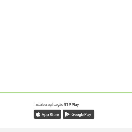
Instale a aplicação
RTP Play