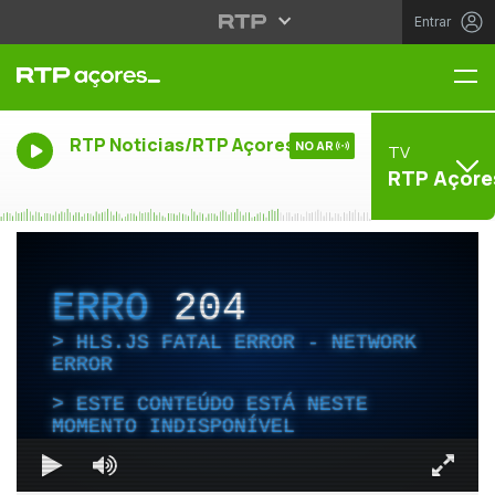
Entrar
Me
RTP Noticias/RTP Açores
NO AR
TV
RTP Açore
ERRO
204
HLS.JS FATAL ERROR - NETWORK
ERROR
ESTE CONTEÚDO ESTÁ NESTE
MOMENTO INDISPONÍVEL