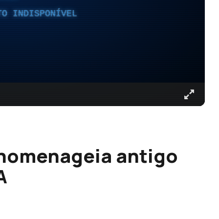
TO INDISPONÍVEL
’ homenageia antigo
A