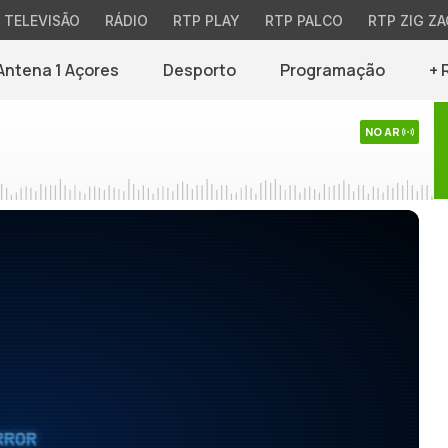
TELEVISÃO
RÁDIO
RTP PLAY
RTP PALCO
RTP ZIG ZA
Antena 1 Açores
Desporto
Programação
+ 
NO AR
RROR