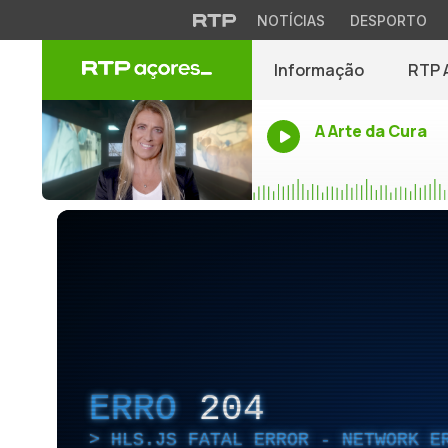
NOTÍCIAS
DESPORTO
Informação
RTP 
A Arte da Cura
ERRO
204
HLS.JS FATAL ERROR - NETWORK E