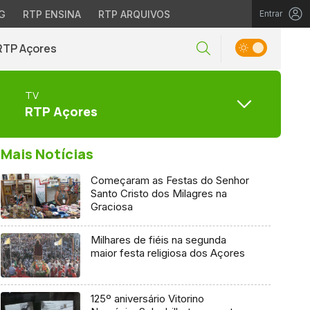
G
RTP ENSINA
RTP ARQUIVOS
Entrar
RTP Açores
TV
RTP Açores
Mais Notícias
Começaram as Festas do Senhor
Santo Cristo dos Milagres na
Graciosa
Milhares de fiéis na segunda
maior festa religiosa dos Açores
125º aniversário Vitorino