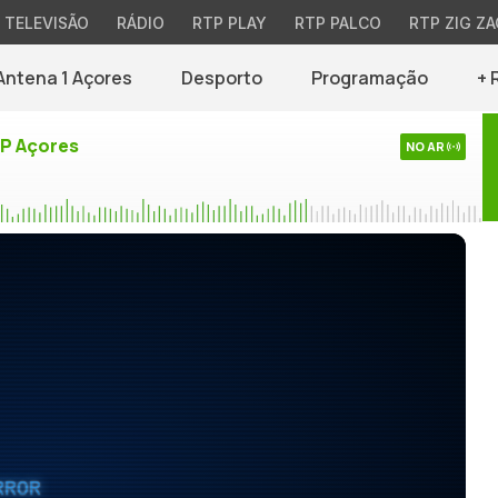
TELEVISÃO
RÁDIO
RTP PLAY
RTP PALCO
RTP ZIG ZA
Antena 1 Açores
Desporto
Programação
+ 
TP Açores
NO AR
RROR