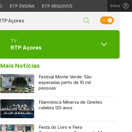
G
RTP ENSINA
RTP ARQUIVOS
Entrar
RTP Açores
TV
RTP Açores
Mais Notícias
Festival Monte Verde: São
esperadas perto de 10 mil
pessoas
Filarmónica Minerva de Ginetes
celebra 120 anos
Festa do Livro e Feira