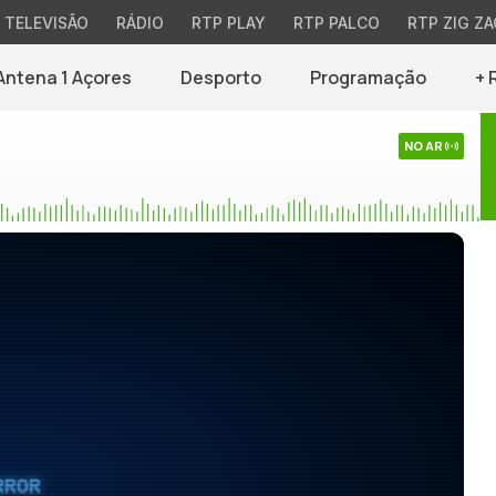
TELEVISÃO
RÁDIO
RTP PLAY
RTP PALCO
RTP ZIG ZA
Antena 1 Açores
Desporto
Programação
+ 
NO AR
RROR