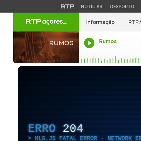
NOTÍCIAS
DESPORTO
Informação
RTP 
Rumos
ERRO
204
HLS.JS FATAL ERROR - NETWORK E