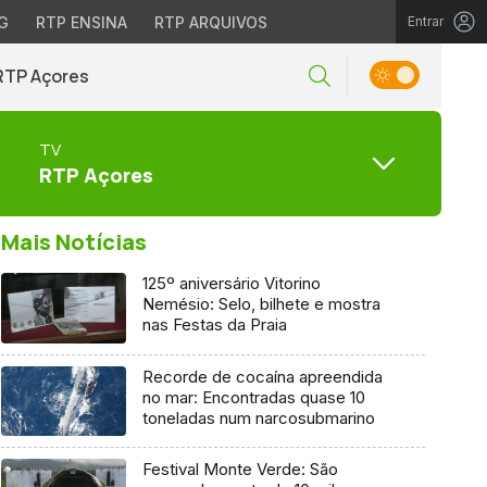
G
RTP ENSINA
RTP ARQUIVOS
Entrar
RTP Açores
TV
RTP Açores
Mais Notícias
125º aniversário Vitorino
Nemésio: Selo, bilhete e mostra
nas Festas da Praia
Recorde de cocaína apreendida
no mar: Encontradas quase 10
toneladas num narcosubmarino
Festival Monte Verde: São