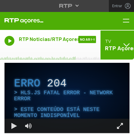
Entrar
Me
RTP Noticias/RTP Açores
NO AR
TV
RTP Açore
ERRO
204
HLS.JS FATAL ERROR - NETWORK
ERROR
ESTE CONTEÚDO ESTÁ NESTE
MOMENTO INDISPONÍVEL