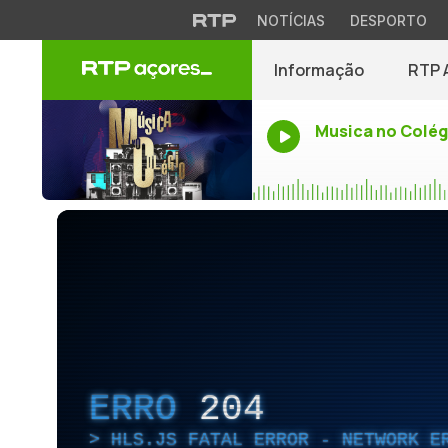
NOTÍCIAS
DESPORTO
Informação
RTP 
Musica no Colég
ERRO
204
HLS.JS FATAL ERROR - NETWORK E