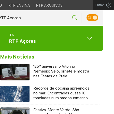
G
RTP ENSINA
RTP ARQUIVOS
Entrar
RTP Açores
TV
RTP Açores
Mais Notícias
125º aniversário Vitorino
Nemésio: Selo, bilhete e mostra
nas Festas da Praia
Recorde de cocaína apreendida
no mar: Encontradas quase 10
toneladas num narcosubmarino
Festival Monte Verde: São