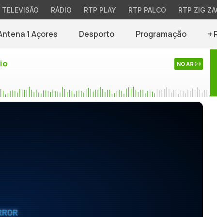
TELEVISÃO
RÁDIO
RTP PLAY
RTP PALCO
RTP ZIG ZA
Antena 1 Açores
Desporto
Programação
+ 
io
NO AR
RROR