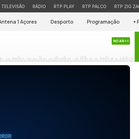
TELEVISÃO
RÁDIO
RTP PLAY
RTP PALCO
RTP ZIG ZA
Antena 1 Açores
Desporto
Programação
+ 
NO AR
RROR