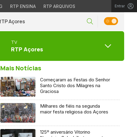
G
RTP ENSINA
RTP ARQUIVOS
Entrar
RTP Açores
TV
RTP Açores
Mais Notícias
Começaram as Festas do Senhor
Santo Cristo dos Milagres na
Graciosa
Milhares de fiéis na segunda
maior festa religiosa dos Açores
125º aniversário Vitorino