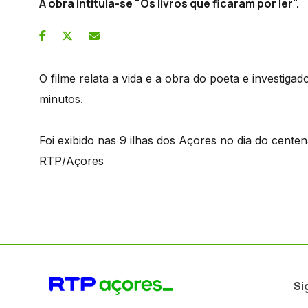
A obra intitula-se "Os livros que ficaram por ler".
O filme relata a vida e a obra do poeta e investiga
minutos.
Foi exibido nas 9 ilhas dos Açores no dia do cente
RTP/Açores
Si