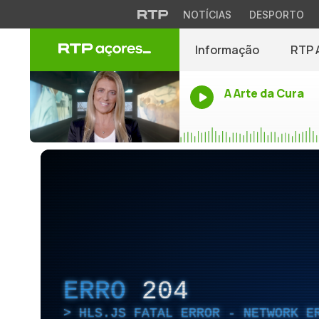
NOTÍCIAS
DESPORTO
Informação
RTP 
A Arte da Cura
ERRO
204
HLS.JS FATAL ERROR - NETWORK E