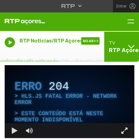
Entrar
Me
RTP Noticias/RTP Açores
NO AR
TV
RTP Açore
ERRO
204
HLS.JS FATAL ERROR - NETWORK
ERROR
ESTE CONTEÚDO ESTÁ NESTE
MOMENTO INDISPONÍVEL