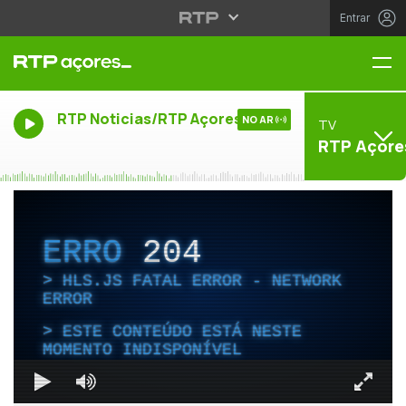
Entrar
Me
RTP Noticias/RTP Açores
NO AR
TV
RTP Açore
ERRO
204
HLS.JS FATAL ERROR - NETWORK
ERROR
ESTE CONTEÚDO ESTÁ NESTE
MOMENTO INDISPONÍVEL