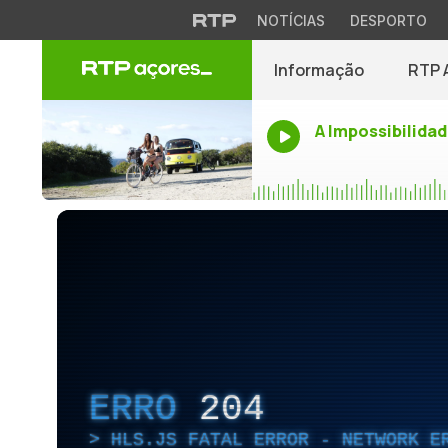
NOTÍCIAS
DESPORTO
Informação
RTP 
A Impossibilidad
ERRO
204
HLS.JS FATAL ERROR - NETWORK E