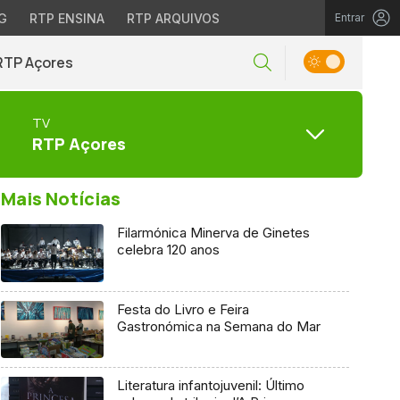
G
RTP ENSINA
RTP ARQUIVOS
Entrar
RTP Açores
TV
RTP Açores
Mais Notícias
Filarmónica Minerva de Ginetes
celebra 120 anos
Festa do Livro e Feira
Gastronómica na Semana do Mar
Literatura infantojuvenil: Último