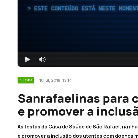
ESTE CONTEÚDO ESTÁ NESTE MOMEN
10 jul, 2018, 13:14
CULTURA
Sanrafaelinas para 
e promover a inclus
As festas da Casa de Saúde de São Rafael, na ilh
e promover a inclusão dos utentes com doença m