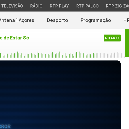
TELEVISÃO
RÁDIO
RTP PLAY
RTP PALCO
RTP ZIG ZA
Antena 1 Açores
Desporto
Programação
+ 
e de Estar Só
NO AR
RROR