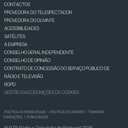
CONTACTOS
PROVEDORA DO TELESPECTADOR
PROVEDORA DO OUVINTE
ACESSIBILIDADES
SATÉLITES
A EMPRESA
CONSELHO GERAL INDEPENDENTE
CONSELHO DE OPINIÃO
CONTRATO DE CONCESSÃO DO SERVIÇO PÚBLICO DE
RÁDIO E TELEVISÃO
RGPD
GESTÃO DAS DEFINIÇÕES DE COOKIES
POLÍTICA DE PRIVACIDADE
|
POLÍTICA DE COOKIES
|
TERMOS E
CONDIÇÕES
|
PUBLICIDADE
© RTP, Rádio e Televisão de Portugal 2026