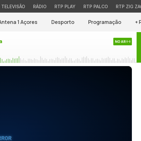
TELEVISÃO
RÁDIO
RTP PLAY
RTP PALCO
RTP ZIG ZA
Antena 1 Açores
Desporto
Programação
+ 
a
NO AR
RROR