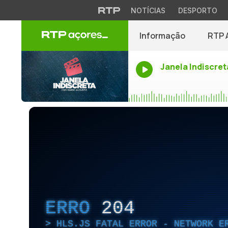
NOTÍCIAS
DESPORTO
Informação
RTP 
Janela Indiscret
ERRO
204
HLS.JS FATAL ERROR - NETWORK E