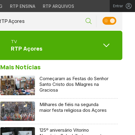
G
RTP ENSINA
RTP ARQUIVOS
Entrar
RTP Açores
TV
RTP Açores
Mais Notícias
Começaram as Festas do Senhor
Santo Cristo dos Milagres na
Graciosa
Milhares de fiéis na segunda
maior festa religiosa dos Açores
125º aniversário Vitorino