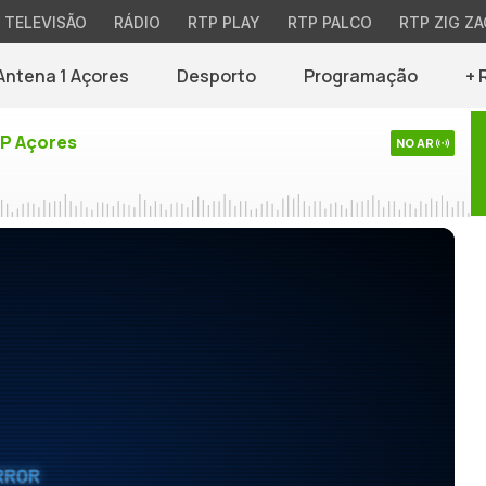
TELEVISÃO
RÁDIO
RTP PLAY
RTP PALCO
RTP ZIG ZA
Antena 1 Açores
Desporto
Programação
+ 
TP Açores
NO AR
RROR