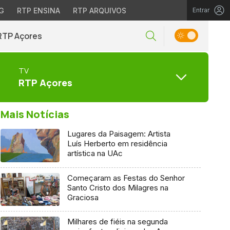
G
RTP ENSINA
RTP ARQUIVOS
Entrar
RTP Açores
TV
RTP Açores
Mais Notícias
Lugares da Paisagem: Artista
Luís Herberto em residência
artística na UAc
Começaram as Festas do Senhor
Santo Cristo dos Milagres na
Graciosa
Milhares de fiéis na segunda