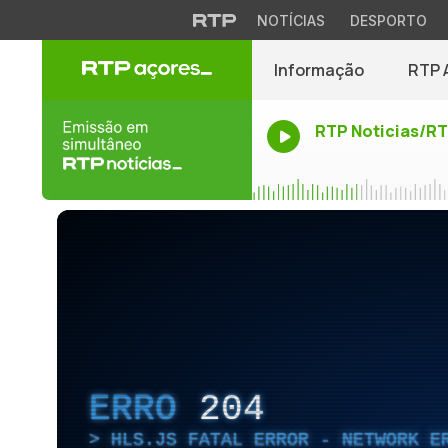
NOTÍCIAS
DESPORTO
Informação
RTP 
RTP Noticias/R
ERRO
204
HLS.JS FATAL ERROR - NETWORK E