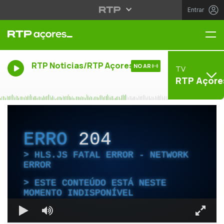
Entrar
Me
RTP Noticias/RTP Açores
NO AR
TV
RTP Açore
ERRO
204
HLS.JS FATAL ERROR - NETWORK
ERROR
ESTE CONTEÚDO ESTÁ NESTE
MOMENTO INDISPONÍVEL