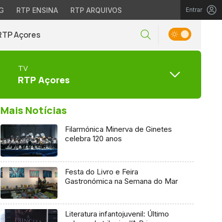
G
RTP ENSINA
RTP ARQUIVOS
Entrar
RTP Açores
TV
RTP Açores
Mais Notícias
Filarmónica Minerva de Ginetes
celebra 120 anos
Festa do Livro e Feira
Gastronómica na Semana do Mar
Literatura infantojuvenil: Último