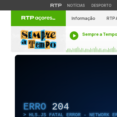
NOTÍCIAS
DESPORTO
Informação
RTP 
Sempre a Temp
ERRO
204
HLS.JS FATAL ERROR - NETWORK E