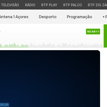
TELEVISÃO
RÁDIO
RTP PLAY
RTP PALCO
RTP ZIG ZA
Antena 1 Açores
Desporto
Programação
+ 
o
NO AR
RROR