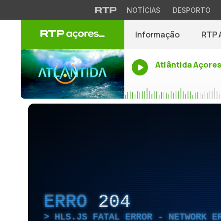
NOTÍCIAS
DESPORTO
Informação
RTP 
Atlântida Açore
ERRO
204
HLS.JS FATAL ERROR - NETWORK E