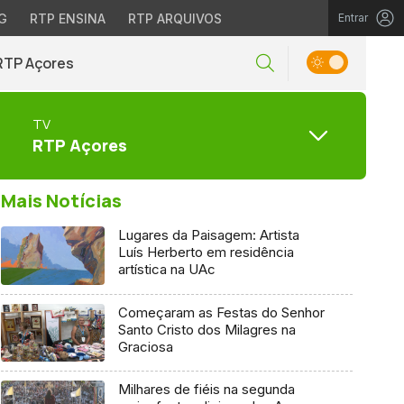
G
RTP ENSINA
RTP ARQUIVOS
Entrar
RTP Açores
TV
RTP Açores
Mais Notícias
Lugares da Paisagem: Artista
Luís Herberto em residência
artística na UAc
Começaram as Festas do Senhor
Santo Cristo dos Milagres na
Graciosa
Milhares de fiéis na segunda