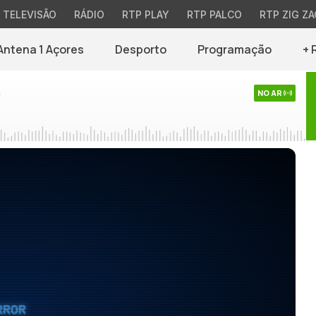
TELEVISÃO
RÁDIO
RTP PLAY
RTP PALCO
RTP ZIG ZA
Antena 1 Açores
Desporto
Programação
+ 
s
NO AR
RROR