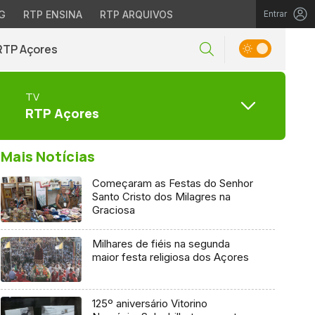
G
RTP ENSINA
RTP ARQUIVOS
Entrar
RTP Açores
TV
RTP Açores
Mais Notícias
Começaram as Festas do Senhor
Santo Cristo dos Milagres na
Graciosa
Milhares de fiéis na segunda
maior festa religiosa dos Açores
125º aniversário Vitorino