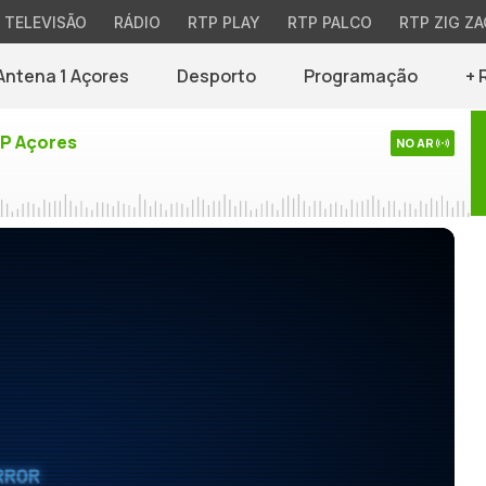
TELEVISÃO
RÁDIO
RTP PLAY
RTP PALCO
RTP ZIG ZA
Antena 1 Açores
Desporto
Programação
+ 
TP Açores
NO AR
RROR