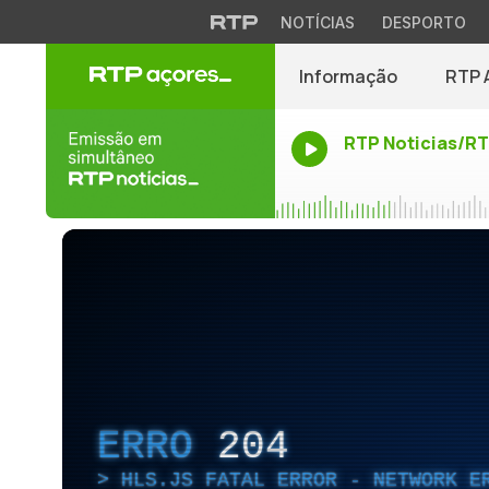
NOTÍCIAS
DESPORTO
Informação
RTP 
RTP Noticias/R
ERRO
204
HLS.JS FATAL ERROR - NETWORK E