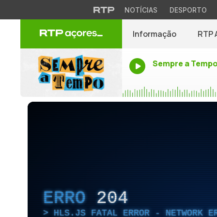
NOTÍCIAS
DESPORTO
Informação
RTP 
Sempre a Temp
ERRO
204
HLS.JS FATAL ERROR - NETWORK E