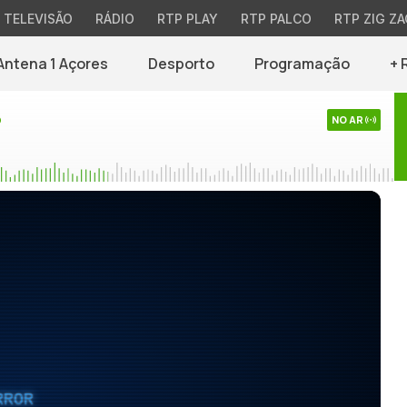
TELEVISÃO
RÁDIO
RTP PLAY
RTP PALCO
RTP ZIG ZA
Antena 1 Açores
Desporto
Programação
+ 
o
NO AR
RROR