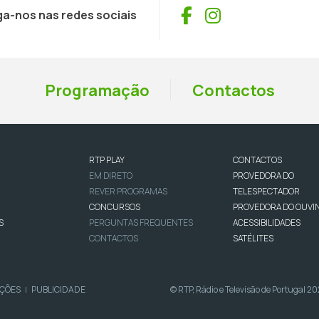
Facebook
Instagram
ga-nos nas redes sociais
Programação
Contactos
RTP PLAY
CONTACTOS
EM DIRETO
PROVEDORA DO
REVER PROGRAMAS
TELESPECTADOR
CONCURSOS
PROVEDORA DO OUVI
S
PERGUNTAS FREQUENTES
ACESSIBILIDADES
CONTACTOS
SATÉLITES
IÇÕES
PUBLICIDADE
© RTP, Rádio e Televisão de Portugal 2
|