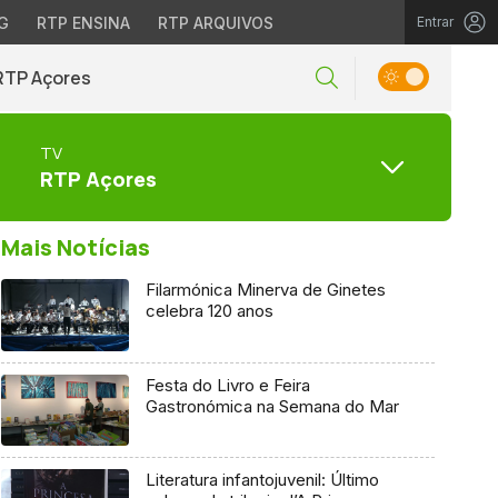
G
RTP ENSINA
RTP ARQUIVOS
Entrar
RTP Açores
TV
RTP Açores
Mais Notícias
Filarmónica Minerva de Ginetes
celebra 120 anos
Festa do Livro e Feira
Gastronómica na Semana do Mar
Literatura infantojuvenil: Último