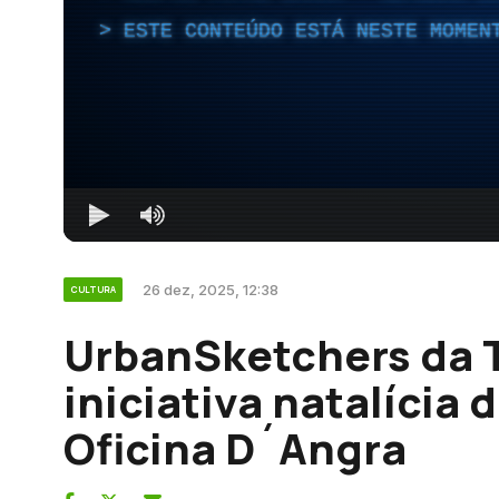
ESTE CONTEÚDO ESTÁ NESTE MOMEN
26 dez, 2025, 12:38
CULTURA
UrbanSketchers da 
iniciativa natalícia
Oficina D´Angra