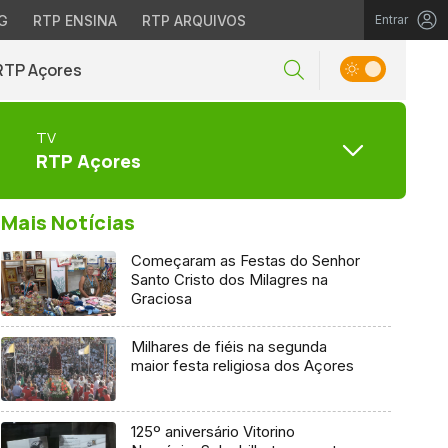
G
RTP ENSINA
RTP ARQUIVOS
Entrar
RTP Açores
TV
RTP Açores
Mais Notícias
Começaram as Festas do Senhor
Santo Cristo dos Milagres na
Graciosa
Milhares de fiéis na segunda
maior festa religiosa dos Açores
125º aniversário Vitorino