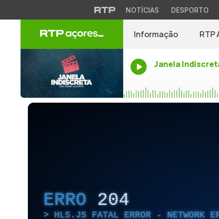
NOTÍCIAS
DESPORTO
Informação
RTP 
Janela Indiscret
ERRO
204
HLS.JS FATAL ERROR - NETWORK E