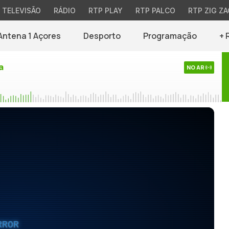
TELEVISÃO
RÁDIO
RTP PLAY
RTP PALCO
RTP ZIG ZA
Antena 1 Açores
Desporto
Programação
+ 
a
NO AR
RROR