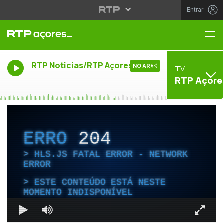
Entrar
Me
RTP Noticias/RTP Açores
NO AR
TV
RTP Açore
ERRO
204
HLS.JS FATAL ERROR - NETWORK
ERROR
ESTE CONTEÚDO ESTÁ NESTE
MOMENTO INDISPONÍVEL