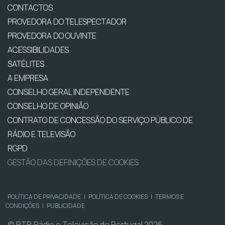
CONTACTOS
PROVEDORA DO TELESPECTADOR
PROVEDORA DO OUVINTE
ACESSIBILIDADES
SATÉLITES
A EMPRESA
CONSELHO GERAL INDEPENDENTE
CONSELHO DE OPINIÃO
CONTRATO DE CONCESSÃO DO SERVIÇO PÚBLICO DE
RÁDIO E TELEVISÃO
RGPD
GESTÃO DAS DEFINIÇÕES DE COOKIES
POLÍTICA DE PRIVACIDADE
|
POLÍTICA DE COOKIES
|
TERMOS E
CONDIÇÕES
|
PUBLICIDADE
© RTP, Rádio e Televisão de Portugal 2026