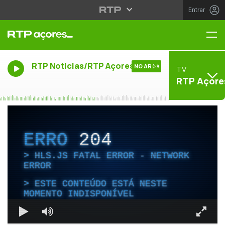
Entrar
Me
RTP Noticias/RTP Açores
NO AR
TV
RTP Açore
ERRO
204
HLS.JS FATAL ERROR - NETWORK
ERROR
ESTE CONTEÚDO ESTÁ NESTE
MOMENTO INDISPONÍVEL