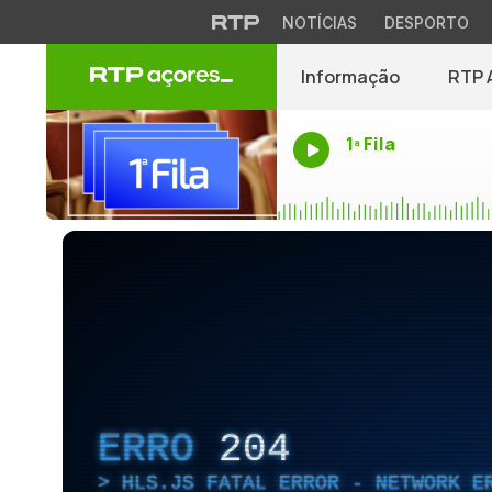
NOTÍCIAS
DESPORTO
Informação
RTP 
1ª Fila
ERRO
204
HLS.JS FATAL ERROR - NETWORK E