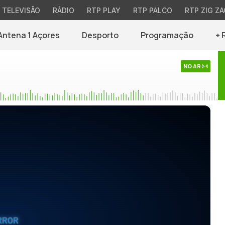
TELEVISÃO
RÁDIO
RTP PLAY
RTP PALCO
RTP ZIG ZA
Antena 1 Açores
Desporto
Programação
+ 
NO AR
RROR