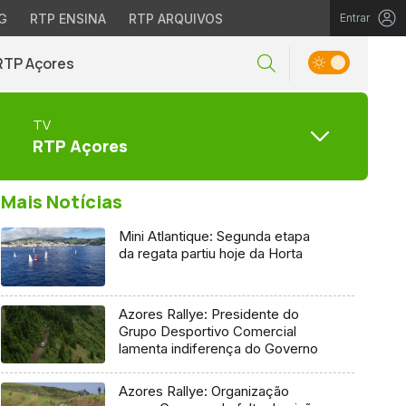
G
RTP ENSINA
RTP ARQUIVOS
Entrar
RTP Açores
TV
RTP Açores
Mais Notícias
Mini Atlantique: Segunda etapa
da regata partiu hoje da Horta
Azores Rallye: Presidente do
Grupo Desportivo Comercial
lamenta indiferença do Governo
Azores Rallye: Organização