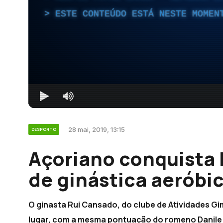
ESTE CONTEÚDO ESTÁ NESTE MOMEN
28 mai, 2019, 13:15
DESPORTO
Açoriano conquista
de ginástica aeróbi
O ginasta Rui Cansado, do clube de Atividades G
lugar, com a mesma pontuação do romeno Danile