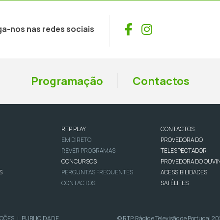
Facebook
Instagram
ga-nos nas redes sociais
Programação
Contactos
RTP PLAY
CONTACTOS
EM DIRETO
PROVEDORA DO
REVER PROGRAMAS
TELESPECTADOR
CONCURSOS
PROVEDORA DO OUVI
S
PERGUNTAS FREQUENTES
ACESSIBILIDADES
CONTACTOS
SATÉLITES
IÇÕES
PUBLICIDADE
© RTP, Rádio e Televisão de Portugal 2
|