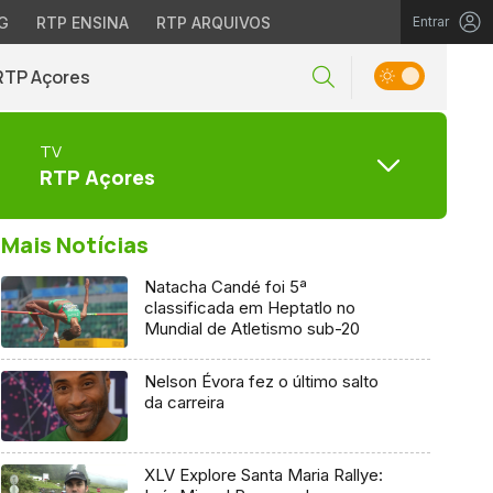
G
RTP ENSINA
RTP ARQUIVOS
Entrar
RTP Açores
TV
RTP Açores
Mais Notícias
Natacha Candé foi 5ª
classificada em Heptatlo no
Mundial de Atletismo sub-20
Nelson Évora fez o último salto
da carreira
XLV Explore Santa Maria Rallye: