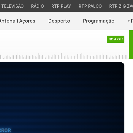
TELEVISÃO
RÁDIO
RTP PLAY
RTP PALCO
RTP ZIG ZA
Antena 1 Açores
Desporto
Programação
+ 
NO AR
RROR