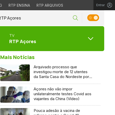
G
RTP ENSINA
RTP ARQUIVOS
Entrar
RTP Açores
TV
RTP Açores
Mais Notícias
Arquivado processo que
investigou morte de 12 utentes
da Santa Casa do Nordeste por
Covid-19
Açores não vão impor
unilateralmente testes Covid aos
viajantes da China (Vídeo)
Pouca adesão à vacina de