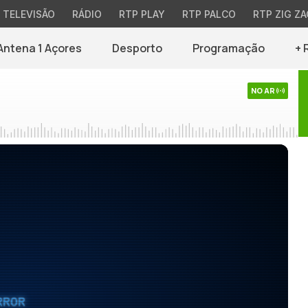
TELEVISÃO
RÁDIO
RTP PLAY
RTP PALCO
RTP ZIG ZA
Antena 1 Açores
Desporto
Programação
+ 
NO AR
RROR