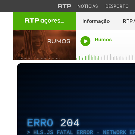
NOTÍCIAS
DESPORTO
Informação
RTP 
Rumos
ERRO
204
HLS.JS FATAL ERROR - NETWORK E