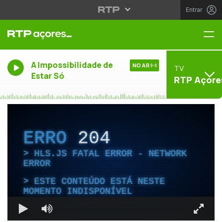
Entrar
Me
A Impossibilidade de
NO AR
TV
Estar Só
RTP Açore
ERRO
204
HLS.JS FATAL ERROR - NETWORK
ERROR
ESTE CONTEÚDO ESTÁ NESTE
MOMENTO INDISPONÍVEL