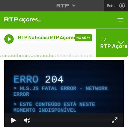
Entrar
Me
RTP Noticias/RTP Açores
NO AR
TV
RTP Açore
ERRO
204
HLS.JS FATAL ERROR - NETWORK
ERROR
ESTE CONTEÚDO ESTÁ NESTE
MOMENTO INDISPONÍVEL