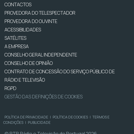
CONTACTOS
PROVEDORA DO TELESPECTADOR
PROVEDORA DO OUVINTE
ACESSIBILIDADES
SATÉLITES
A EMPRESA
CONSELHO GERAL INDEPENDENTE
CONSELHO DE OPINIÃO
CONTRATO DE CONCESSÃO DO SERVIÇO PÚBLICO DE
RÁDIO E TELEVISÃO
RGPD
GESTÃO DAS DEFINIÇÕES DE COOKIES
POLÍTICA DE PRIVACIDADE
|
POLÍTICA DE COOKIES
|
TERMOS E
CONDIÇÕES
|
PUBLICIDADE
© RTP, Rádio e Televisão de Portugal 2026