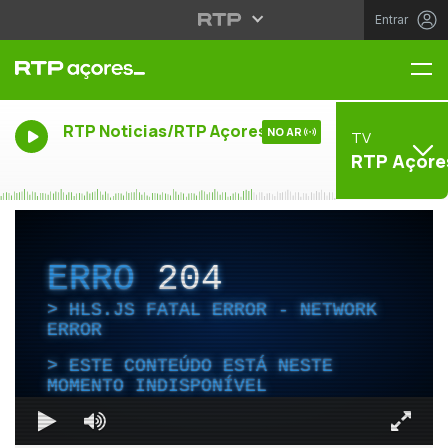
Entrar
Me
RTP Noticias/RTP Açores
NO AR
TV
RTP Açore
ERRO
204
HLS.JS FATAL ERROR - NETWORK
ERROR
ESTE CONTEÚDO ESTÁ NESTE
MOMENTO INDISPONÍVEL