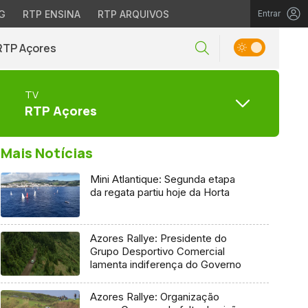
G
RTP ENSINA
RTP ARQUIVOS
Entrar
RTP Açores
TV
RTP Açores
Mais Notícias
Mini Atlantique: Segunda etapa
da regata partiu hoje da Horta
Azores Rallye: Presidente do
Grupo Desportivo Comercial
lamenta indiferença do Governo
Azores Rallye: Organização