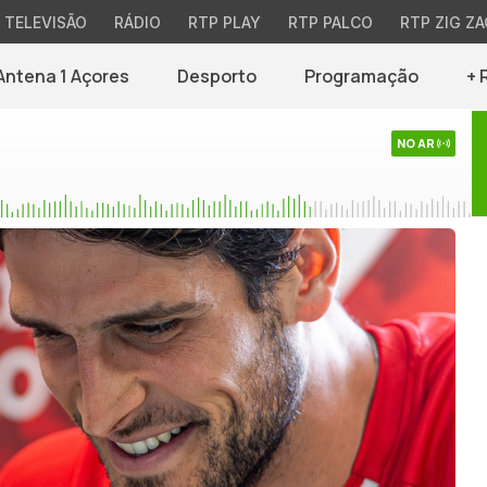
TELEVISÃO
RÁDIO
RTP PLAY
RTP PALCO
RTP ZIG ZA
Antena 1 Açores
Desporto
Programação
+ 
NO AR