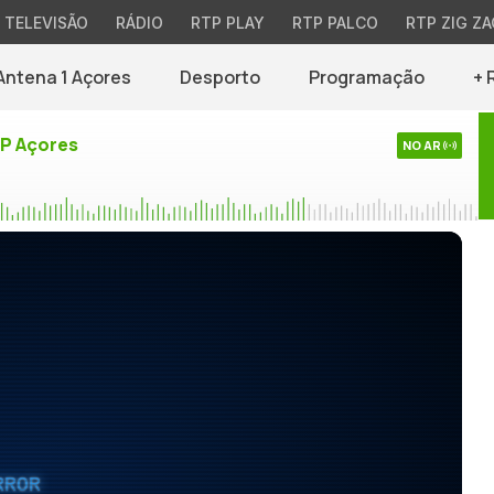
TELEVISÃO
RÁDIO
RTP PLAY
RTP PALCO
RTP ZIG ZA
Antena 1 Açores
Desporto
Programação
+ 
TP Açores
NO AR
RROR