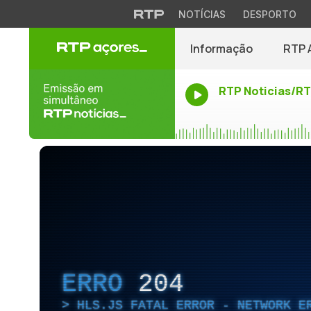
NOTÍCIAS
DESPORTO
Informação
RTP 
RTP Noticias/R
ERRO
204
HLS.JS FATAL ERROR - NETWORK E