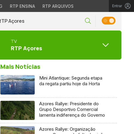
G
RTP ENSINA
RTP ARQUIVOS
Entrar
RTP Açores
TV
RTP Açores
Mais Notícias
Mini Atlantique: Segunda etapa
da regata partiu hoje da Horta
Azores Rallye: Presidente do
Grupo Desportivo Comercial
lamenta indiferença do Governo
Azores Rallye: Organização