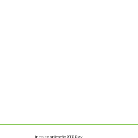
Instale a aplicação
RTP Play