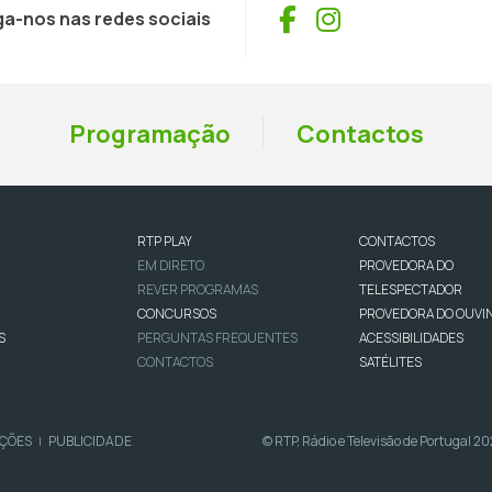
Facebook
Instagram
ga-nos nas redes sociais
Programação
Contactos
RTP PLAY
CONTACTOS
EM DIRETO
PROVEDORA DO
REVER PROGRAMAS
TELESPECTADOR
CONCURSOS
PROVEDORA DO OUVI
S
PERGUNTAS FREQUENTES
ACESSIBILIDADES
CONTACTOS
SATÉLITES
IÇÕES
PUBLICIDADE
© RTP, Rádio e Televisão de Portugal 2
|