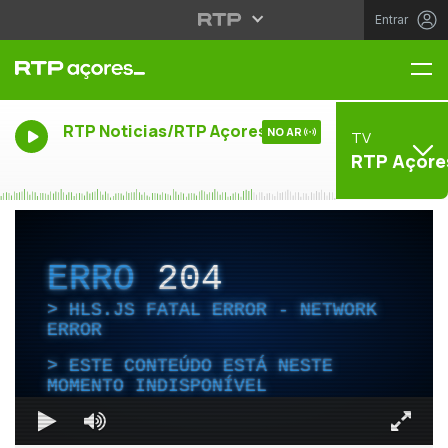
Entrar
Me
RTP Noticias/RTP Açores
NO AR
TV
RTP Açore
ERRO
204
HLS.JS FATAL ERROR - NETWORK
ERROR
ESTE CONTEÚDO ESTÁ NESTE
MOMENTO INDISPONÍVEL