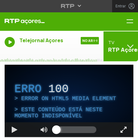
Entrar
Me
Telejornal Açores
NO AR
TV
RTP Açore
ERRO
100
ERROR ON HTML5 MEDIA ELEMENT
ESTE CONTEÚDO ESTÁ NESTE
MOMENTO INDISPONÍVEL